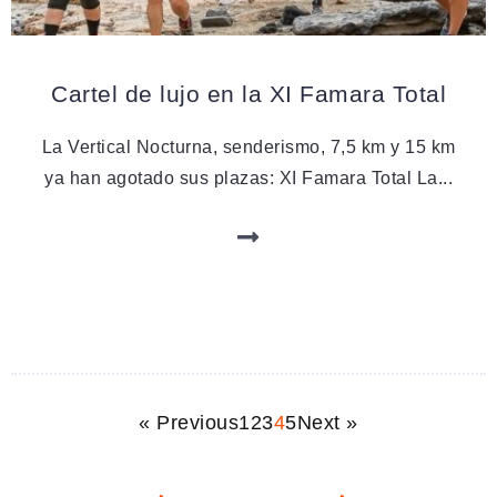
DEPORTES
Cartel de lujo en la XI Famara Total
La Vertical Nocturna, senderismo, 7,5 km y 15 km
ya han agotado sus plazas: XI Famara Total La...
« Previous
1
2
3
4
5
Next »