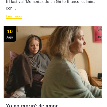
El festival ‘Memorias de un Grillo Blanco’ culmina
con...
Leer más
10
Ago
Yo no moriré de amor