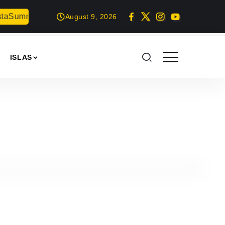
mer Geek en Arrecife
Teguise celebrará el Día de la Juven
August 9, 2026
ISLAS