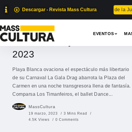
er Geek en Arrecife
Descargar - Revista Mass Cultura
Teguise celebrará el Día de la Juvent
EVENTOS
EVENTOS
MA
Carnaval Playa Blanca
2023
Playa Blanca ovaciona el espectáculo más libertario
de su Carnaval La Gala Drag abarrota la Plaza del
Carmen en una noche transgresora llena de fantasía.
Comparsa Los Timanfeiros, el ballet Dance...
MassCultura
19 marzo, 2023
3 Mins Read
4.5K Views
0 Comments