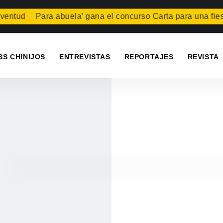
ud
Para abuela’ gana el concurso Carta para una fiesta
Sum
SS CHINIJOS
ENTREVISTAS
REPORTAJES
REVISTA