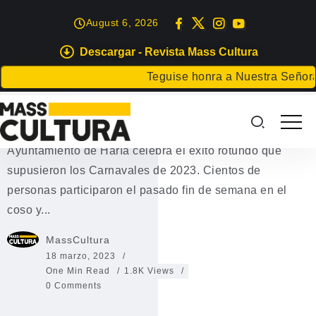
August 6, 2026
Descargar - Revista Mass Cultura
EVENTOS
Teguise honra a Nuestra Señora d
Carnavales de Haría 2023
Éxito rotundo de los Carnavales de Haría El
Ayuntamiento de Haría celebra el éxito rotundo que
supusieron los Carnavales de 2023. Cientos de
personas participaron el pasado fin de semana en el
coso y...
MassCultura
18 marzo, 2023
One Min Read
1.8K Views
0 Comments