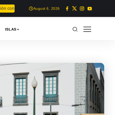
entida
Los Corujo protagonizan una nueva sesión musical en
August 6, 2026
ISLAS