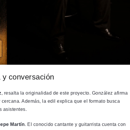
 y conversación
z
, resalta la originalidad de este proyecto. González afirma
 cercana. Además, la edil explica que el formato busca
s asistentes.
epe Martín
. El conocido cantante y guitarrista cuenta con