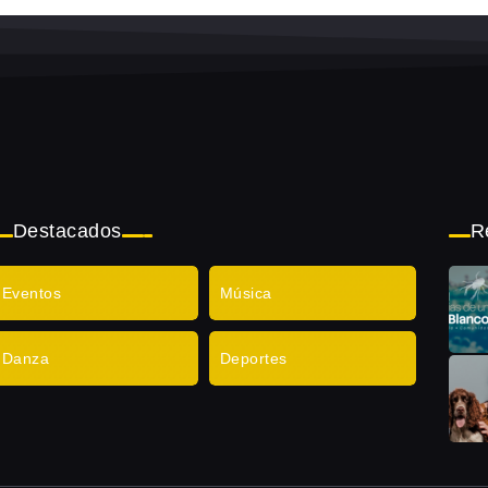
Destacados
R
Eventos
Música
Danza
Deportes