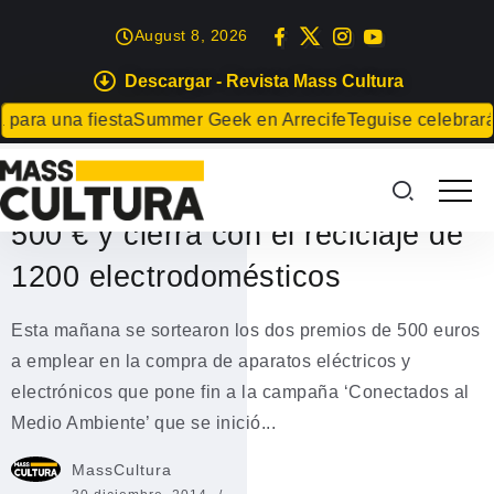
August 8, 2026
Descargar - Revista Mass Cultura
MEDIO AMBIENTE
una fiesta
Summer Geek en Arrecife
Teguise celebrará el Dí
‘Conectados al Medio Ambiente’
sorteó hoy los dos premios de
500 € y cierra con el reciclaje de
1200 electrodomésticos
Esta mañana se sortearon los dos premios de 500 euros
a emplear en la compra de aparatos eléctricos y
electrónicos que pone fin a la campaña ‘Conectados al
Medio Ambiente’ que se inició...
MassCultura