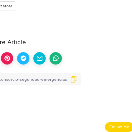
nzarote
e Article
Follow Me