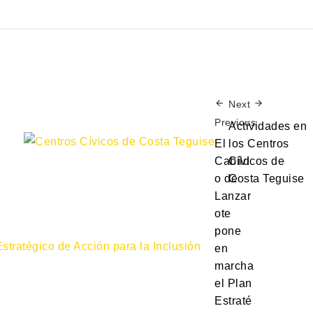
Next
Previous
Actividades en
El
los Centros
Cabild
Cívicos de
o de
Costa Teguise
Lanzar
ote
pone
en
marcha
el Plan
Estraté