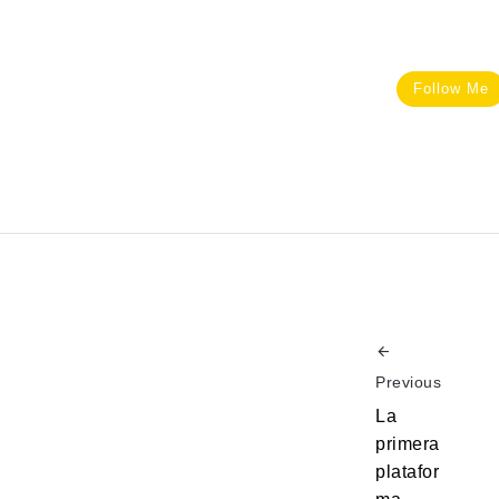
Follow Me
Previous
La
primera
platafor