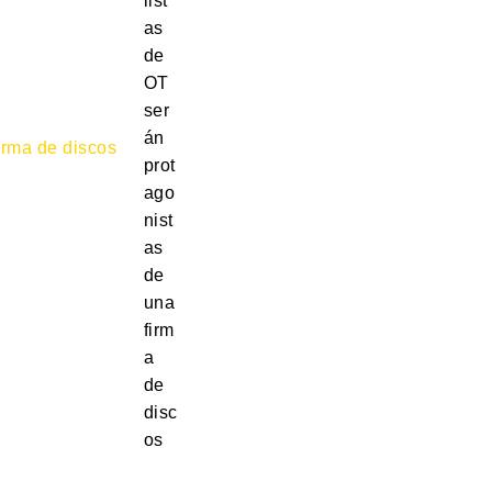
list
as
de
OT
ser
án
prot
ago
nist
as
de
una
firm
a
de
disc
os