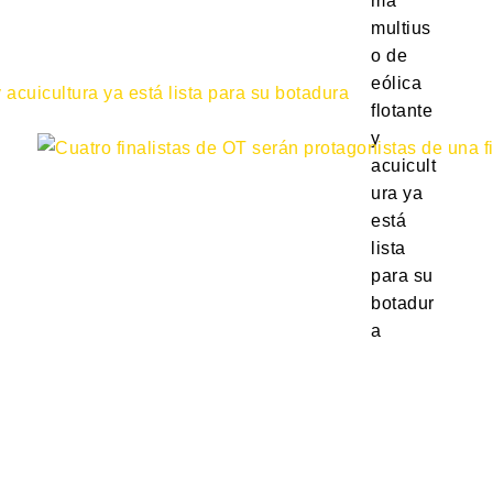
ma
multius
o de
eólica
flotante
y
acuicult
ura ya
está
lista
para su
botadur
a