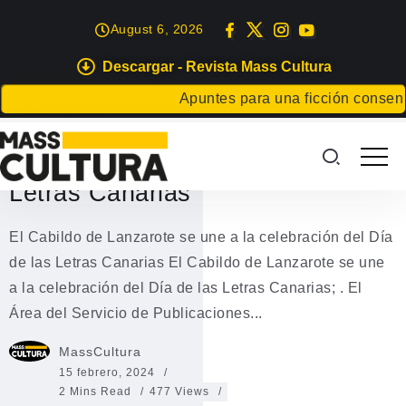
August 6, 2026
Descargar - Revista Mass Cultura
EVENTOS
Apuntes para una ficción consentida
Los
El Cabildo de Lanzarote se une a
la celebración del Día de las
Letras Canarias
El Cabildo de Lanzarote se une a la celebración del Día
de las Letras Canarias El Cabildo de Lanzarote se une
a la celebración del Día de las Letras Canarias; . El
Área del Servicio de Publicaciones...
MassCultura
15 febrero, 2024
2 Mins Read
477 Views