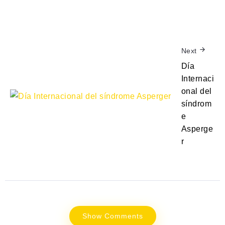
Next
Día
Internaci
onal del
síndrom
e
Asperge
r
Show Comments