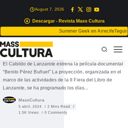
August 7, 2026
Descargar - Revista Mass Cultura
EVENTOS
Summer Geek en Arrecife
Teguise ce
El Cabildo estrena la película
“Benito Pérez Buñuel”
El Cabildo de Lanzarote estrena la película-documental
“Benito Pérez Buñuel” La proyección, organizada en el
marco de las actividades de la II Fiera del Libro de
Lanzarote, se ha programado los días...
MassCultura
5 abril, 2024
2 Mins Read
1.5K Views
0 Comments