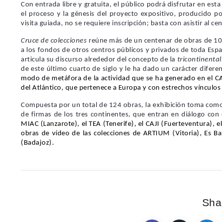
C
on entrada libre y gratuita, el público podrá disfrutar en est
el proceso y la génesis del proyecto expositivo, producido p
visita guiada, no se requiere inscripción; basta con asistir al ce
Cruce de colecciones
reúne más de un centenar de obras de 105 
a los fondos de otros centros públicos y privados de toda Espa
articula su discurso alrededor del concepto de la
tricontinenta
de este último cuarto de siglo y le ha dado un carácter diferen
modo de metáfora de la actividad que se ha generado en el C
del Atlántico, que pertenece a Europa y con estrechos vínculos 
Compuesta por un total de 124 obras, la exhibición toma como
de firmas de los tres continentes, que entran en diálogo con
MIAC (Lanzarote), el TEA (Tenerife), el CAJI (Fuerteventura), e
obras de vídeo de las colecciones de ARTIUM (Vitoria), Es 
(Badajoz).
Shar