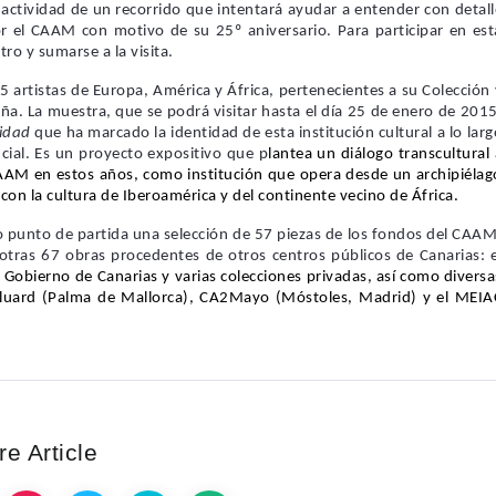
a actividad de un recorrido que intentará ayudar a entender con detall
or el CAAM con motivo de su 25º aniversario. Para participar en est
ntro y sumarse a la visita.
artistas de Europa, América y África, pertenecientes a su Colección 
ña. La muestra, que se podrá visitar hasta el día 25 de enero de 2015
lidad
que ha marcado la identidad de esta institución cultural a lo larg
cial.
Es un proyecto expositivo que p
lantea un diálogo transcultural 
AAM en estos años, como institución que opera desde un archipiélag
con la cultura de Iberoamérica y del continente vecino de África.
 punto de partida una selección de 57 piezas de los fondos del CAAM
 otras 67 obras procedentes de otros centros públicos de Canarias: e
l Gobierno de Canarias y varias colecciones privadas, así como diversa
Baluard (Palma de Mallorca), CA2Mayo (Móstoles, Madrid) y el MEIA
e Article