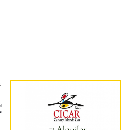
á
l
la
,