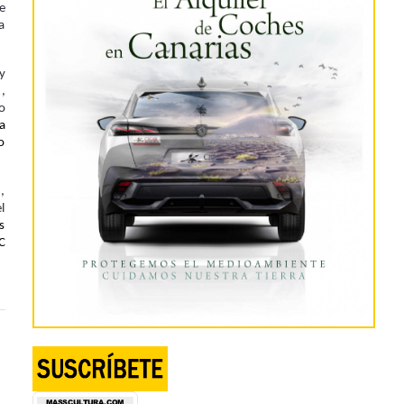
e
a
y
,
o
a
o
,
l
s
C