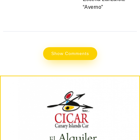
“Averno”
Show Comments