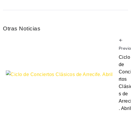
Otras Noticias
Previ
Ciclo
de
Conc
rtos
Clási
s de
Arrec
. Abri