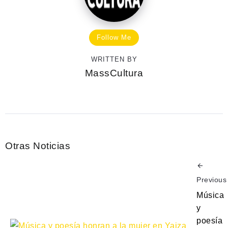
Follow Me
WRITTEN BY
MassCultura
Otras Noticias
Previous
Música
y
poesía