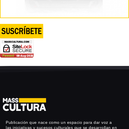
Publicación que nace como un espacio para dar voz a
las iniciativas y sucesos culturales que se desarrollan en