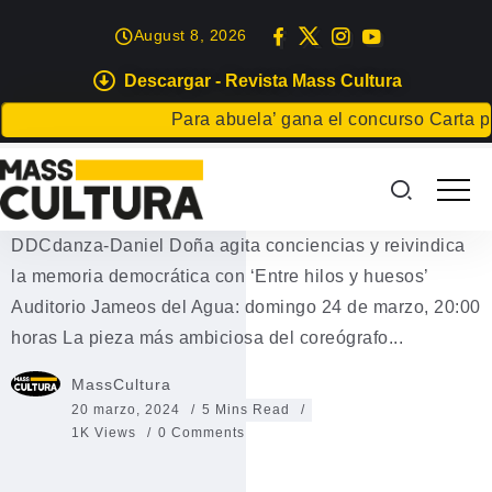
August 8, 2026
Descargar - Revista Mass Cultura
ARTES ESCÉNICAS
EVENTOS
Para abuela’ gana el concurso Carta para un
Entre hilos y huesos – Daniel
Doña
DDCdanza-Daniel Doña agita conciencias y reivindica
la memoria democrática con ‘Entre hilos y huesos’
Auditorio Jameos del Agua: domingo 24 de marzo, 20:00
horas La pieza más ambiciosa del coreógrafo...
MassCultura
20 marzo, 2024
5 Mins Read
1K Views
0 Comments