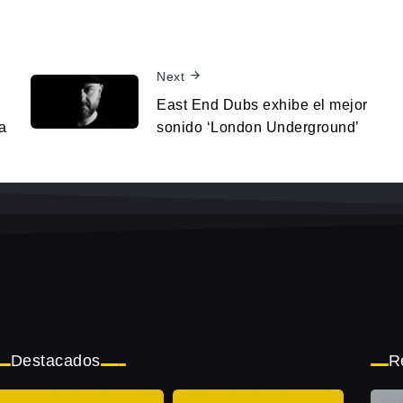
Next
East End Dubs exhibe el mejor
a
sonido ‘London Underground’
Destacados
R