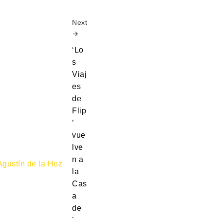
Next
‘Lo
s
Viaj
es
de
Flip
’
vue
lve
n a
la
Cas
a
de