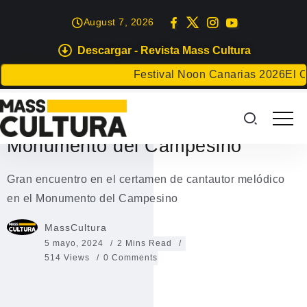
August 7, 2026
Descargar - Revista Mass Cultura
EVENTOS
Festival Noon Canarias 2026
El Club 
Gran encuentro en el certamen
de cantautor melódico en el
Monumento del Campesino
Gran encuentro en el certamen de cantautor melódico
en el Monumento del Campesino
MassCultura
5 mayo, 2024
2 Mins Read
514 Views
0 Comments