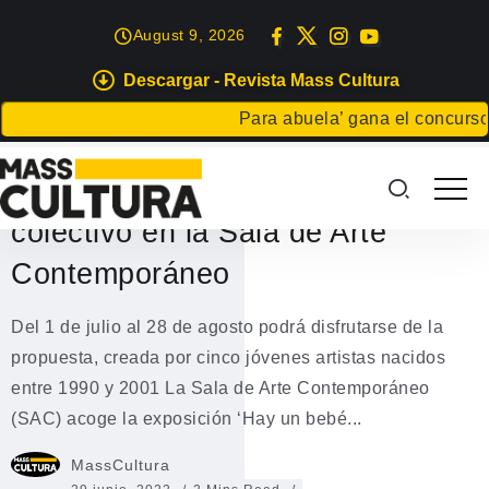
August 9, 2026
Descargar - Revista Mass Cultura
TENERIFE
Para abuela’ gana el concurso Ca
‘Hay un bebé mirándome’, una
exposición sobre el imaginario
colectivo en la Sala de Arte
Contemporáneo
Del 1 de julio al 28 de agosto podrá disfrutarse de la
propuesta, creada por cinco jóvenes artistas nacidos
entre 1990 y 2001 La Sala de Arte Contemporáneo
(SAC) acoge la exposición ‘Hay un bebé...
MassCultura