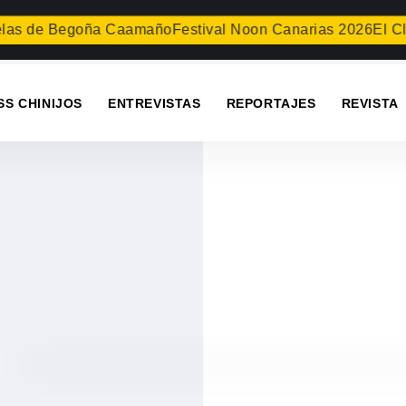
s de Begoña Caamaño
Festival Noon Canarias 2026
El Club 
SS CHINIJOS
ENTREVISTAS
REPORTAJES
REVISTA