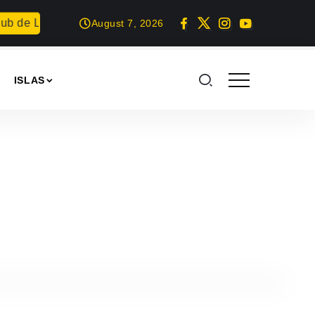
de Lucha inaugura las Fiestas Patronales de San Bartolom
August 7, 2026
ISLAS