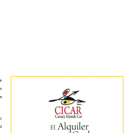
e
n
n
o
l