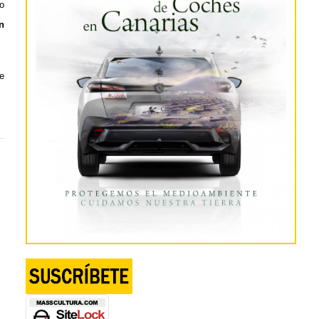
o
n
e