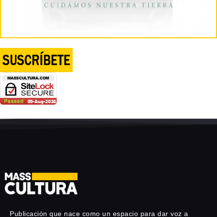
Publicación que nace como un espacio para dar voz a