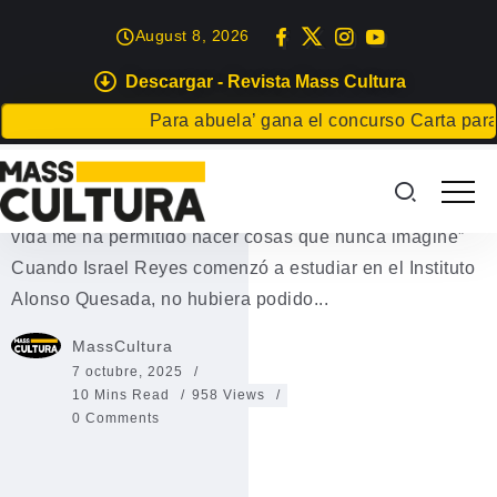
August 8, 2026
Descargar - Revista Mass Cultura
EDICIÓN IMPRESA
ENTREVISTAS
Para abuela’ gana el concurso Carta para una fies
Israel Reyes
Israel Reyes, regresa a Lanzarote con “Siempre” “La
vida me ha permitido hacer cosas que nunca imaginé”
Cuando Israel Reyes comenzó a estudiar en el Instituto
Alonso Quesada, no hubiera podido...
MassCultura
7 octubre, 2025
10 Mins Read
958 Views
0 Comments