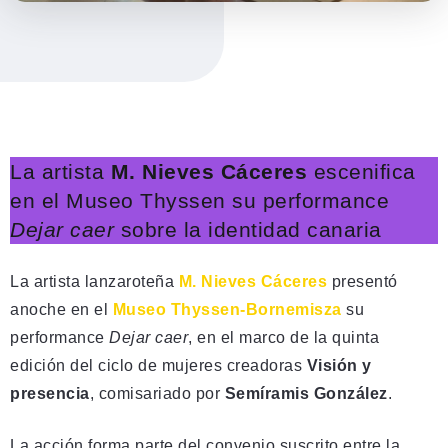
La artista
M. Nieves Cáceres
escenifica
en el Museo Thyssen su performance
Dejar caer
sobre la identidad canaria
La artista lanzaroteña
M. Nieves Cáceres
presentó
anoche en el
Museo Thyssen-Bornemisza
su
performance
Dejar caer
, en el marco de la quinta
edición del ciclo de mujeres creadoras
Visión y
presencia
, comisariado por
Semíramis González
.
La acción forma parte del convenio suscrito entre la