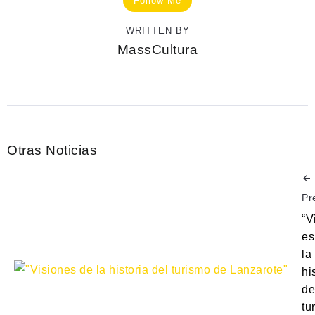
Follow Me
WRITTEN BY
MassCultura
Otras Noticias
Pr
“V
es
la
hi
de
tu