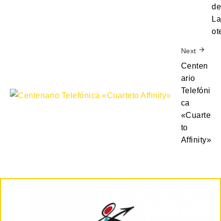
de
La
ot
Next
Centen
ario
Telefóni
ca
«Cuarte
to
Affinity»