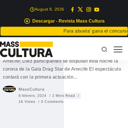
August 8, 2026
Descargar - Revista Mass Cultura
EVENTOS
Para abuela’ gana el concurso Carta
La Gala Drag Star de Arrecife
La Gala Drag Star de Arrecife La Gala Drag Star de
Arrecife; Diez participantes se disputan esta noche la
corona de la Gala Drag Star de Arrecife El espectáculo
contará con la primera actuación...
MassCultura
8 febrero, 2024
2 Mins Read
1K Views
0 Comments