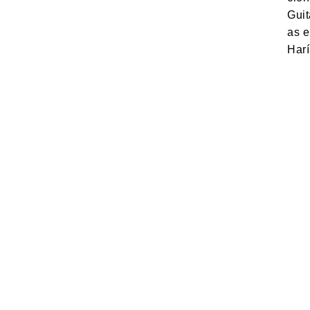
Guit
as 
Har