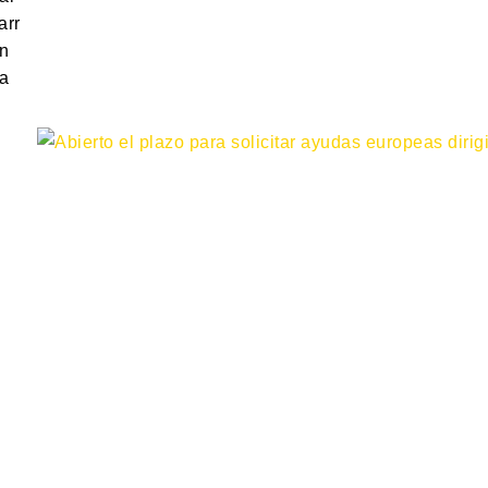
arr
en
ía