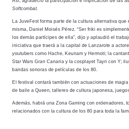
Así, agradeció la participación e implicación de las 
Softcombat.
La JuveFest forma parte de la cultura alternativa que n
misma, Daniel Moisés Pérez. “Ser friki es simplemente 
los demás partícipes de ella”, dijo y aplaudió el trab
iniciativa que traerá a la capital de Lanzarote a acto
youtubers como Hache, Keunam y Hermoti; la cantante
Star Wars Gran Canaria y la cosplayet Tayri con Y; il
bandas sonoras de películas de los 80.
El festival contará también con actuaciones de magia 
de baile a Queen, talleres de cultura japonesa, jueg
Además, habrá una Zona Gaming con ordenadores, torne
relacionados con la cultura de los 80 para toda la fami