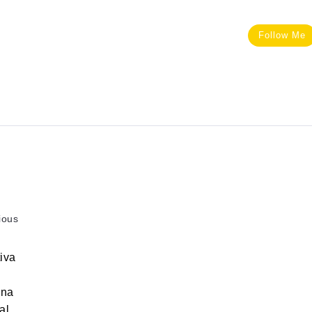
Follow Me
ious
iva
rna
al