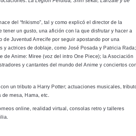
asociaciones:
La Legión Perdida, Shin sekai, Lánzate y de
ace del “frikismo”, tal y como explicó el director de la
tener un gusto, una afición con la que disfrutar y hacer a
ajo de Juventud Arrecife por seguir apostando por una
res y actrices de doblaje, como José Posada y Patricia Rada;
 de Anime: Miree (voz del intro One Piece); la Asociación
ustradores y cantantes del mundo del Anime y conciertos co
con un tributo a Harry Potter; actuaciones musicales, tribut
os de mesa, Hama, etc.
os online, realidad virtual, consolas retro y talleres
lia.