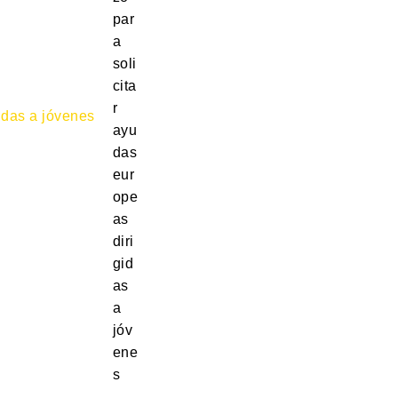
par
a
soli
cita
r
ayu
das
eur
ope
as
diri
gid
as
a
jóv
ene
s