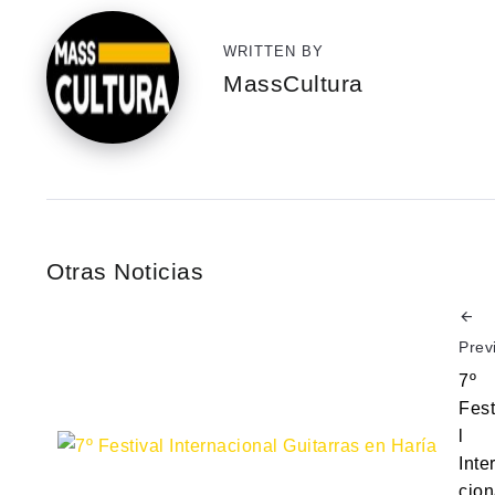
WRITTEN BY
MassCultura
Otras Noticias
Prev
7º
Fest
l
Inte
cion