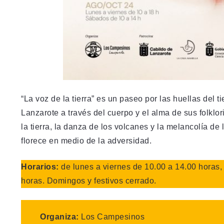
“La voz de la tierra” es un paseo por las huellas del 
Lanzarote a través del cuerpo y el alma de sus folklo
la tierra, la danza de los volcanes y la melancolía de 
florece en medio de la adversidad.
Horarios:
de lunes a viernes de 10.00 a 14.00 horas,
horas. Domingos y festivos cerrado.
Organiza:
Los Campesinos