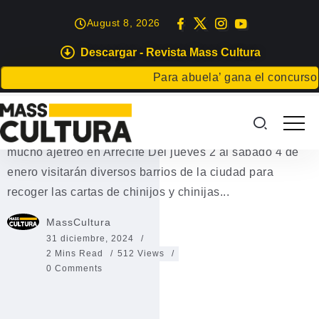
August 8, 2026
Descargar - Revista Mass Cultura
EVENTOS
Para abuela’ gana el concurso Carta
Los Pajes Reales en Arrecife
Los Pajes Reales vivirán esta semana unos días de
mucho ajetreo en Arrecife Del jueves 2 al sábado 4 de
enero visitarán diversos barrios de la ciudad para
recoger las cartas de chinijos y chinijas...
MassCultura
31 diciembre, 2024
2 Mins Read
512 Views
0 Comments