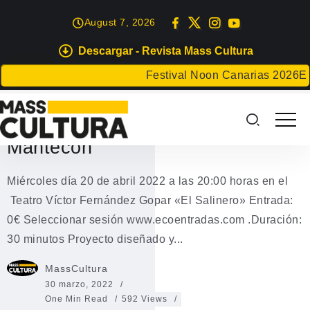
August 7, 2026
Descargar - Revista Mass Cultura
DANZA
Festival Noon Canarias 2026
El C
Muestra de danza “Suelo y aire”
Principiantes, de Carlota
Mantecón
Miércoles día 20 de abril 2022 a las 20:00 horas en el
Teatro Víctor Fernández Gopar «El Salinero» Entrada:
0€ Seleccionar sesión www.ecoentradas.com .Duración:
30 minutos Proyecto diseñado y...
MassCultura
30 marzo, 2022
One Min Read
592 Views