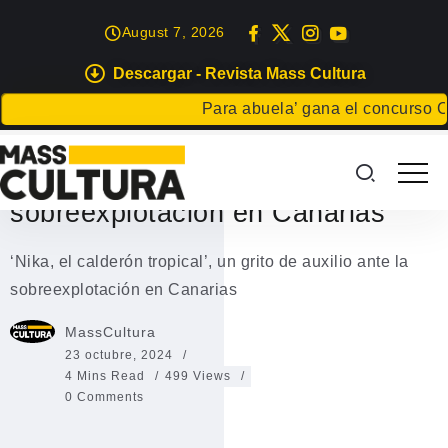
August 7, 2026
Descargar - Revista Mass Cultura
EVENTOS
Para abuela’ gana el concurso Carta pa
‘Nika, el calderón tropical’, un
grito de auxilio ante la
sobreexplotación en Canarias
‘Nika, el calderón tropical’, un grito de auxilio ante la
sobreexplotación en Canarias
MassCultura
23 octubre, 2024
4 Mins Read
499 Views
0 Comments