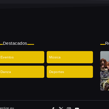
Destacados
R
Eventos
Música
Danza
Deportes
gestion.eu