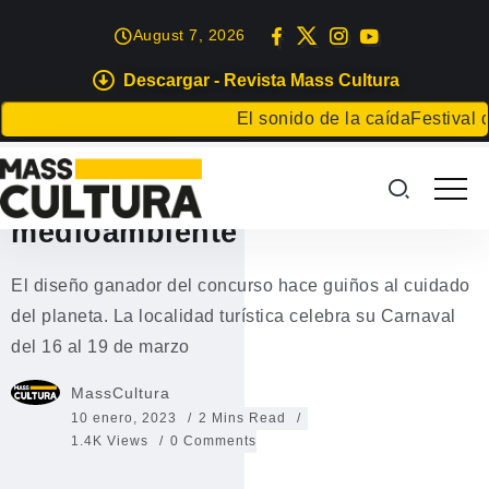
August 7, 2026
Descargar - Revista Mass Cultura
EVENTOS
El sonido de la caída
Festival de 
Playa Blanca pone cara a su
Carnaval 2023 alegórico al
medioambiente
El diseño ganador del concurso hace guiños al cuidado
del planeta. La localidad turística celebra su Carnaval
del 16 al 19 de marzo
MassCultura
10 enero, 2023
2 Mins Read
1.4K Views
0 Comments