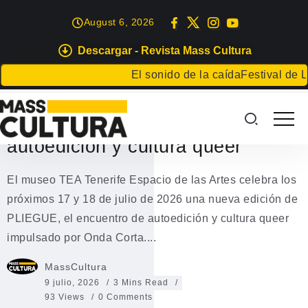
August 6, 2026
Descargar - Revista Mass Cultura
TENERIFE
El sonido de la caída
Festival de Litera
El TEA acoge una nueva edición
de PLIEGUE, el encuentro de
autoedición y cultura queer
El museo TEA Tenerife Espacio de las Artes celebra los
próximos 17 y 18 de julio de 2026 una nueva edición de
PLIEGUE, el encuentro de autoedición y cultura queer
impulsado por Onda Corta....
MassCultura
9 julio, 2026
3 Mins Read
93 Views
0 Comments