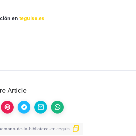
.
ación en
teguise.es
e Article