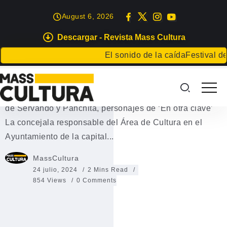
August 6, 2026
Descargar - Revista Mass Cultura
EVENTOS
El sonido de la caída
Festival de Lit
Servando y Panchita en Arrecife
Cultura Arrecife trae este viernes a La Plazuela el humor
de Servando y Panchita, personajes de ‘En otra clave’
La concejala responsable del Área de Cultura en el
Ayuntamiento de la capital...
MassCultura
24 julio, 2024
2 Mins Read
854 Views
0 Comments