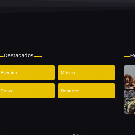
Destacados
R
Eventos
Música
Danza
Deportes