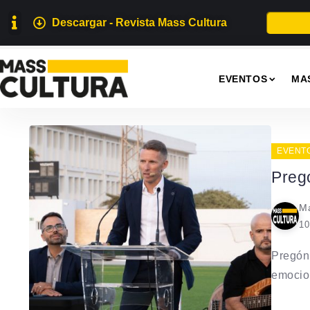
Descargar - Revista Mass Cultura
EVENTOS
MA
EVENT
Preg
Ma
10
Pregón
emocion