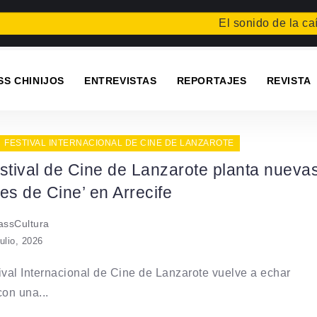
El sonido de la caída
Fe
SS CHINIJOS
ENTREVISTAS
REPORTAJES
REVISTA
FESTIVAL INTERNACIONAL DE CINE DE LANZAROTE
stival de Cine de Lanzarote planta nueva
es de Cine’ en Arrecife
ssCultura
julio, 2026
ival Internacional de Cine de Lanzarote vuelve a echar
con una...