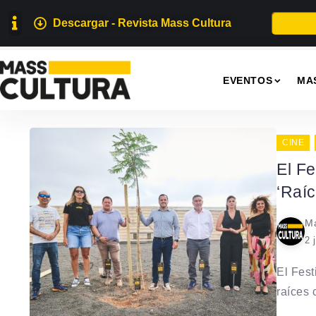
Descargar - Revista Mass Cultura
EVENTOS
MA
CINE
El Fe
‘Raíc
Ma
2 
El Fest
raíces 