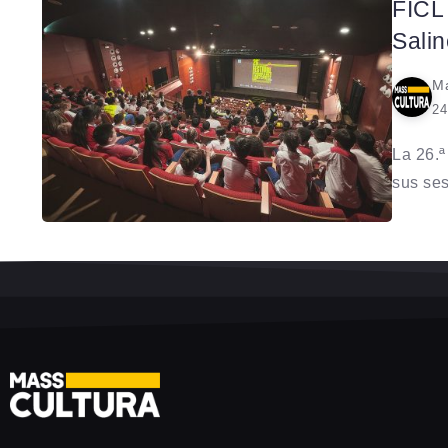
FICL
Salin
Ma
24
La 26.ª
sus ses