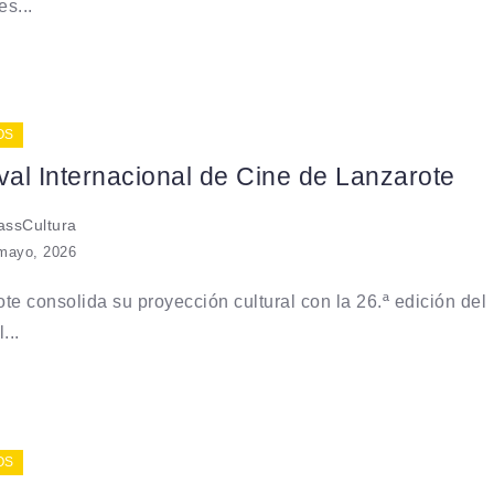
es...
OS
val Internacional de Cine de Lanzarote
ssCultura
mayo, 2026
te consolida su proyección cultural con la 26.ª edición del
...
OS