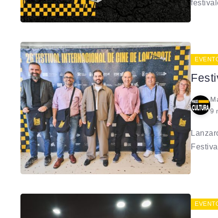
festival
EVENT
Festi
Ma
9 
Lanzaro
Festival
EVENT