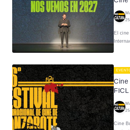
Cine
Ma
25
El cine
Interna
EVENT
Cine
FICL
Ma
25
Cine Bu