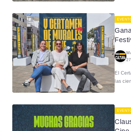
EVENT
Gana
Fest
Ma
27
El Cert
las cien
EVENT
Claus