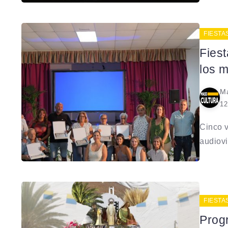
FIESTA
Fies
los 
Ma
12
Cinco v
audiovi
FIESTA
Prog