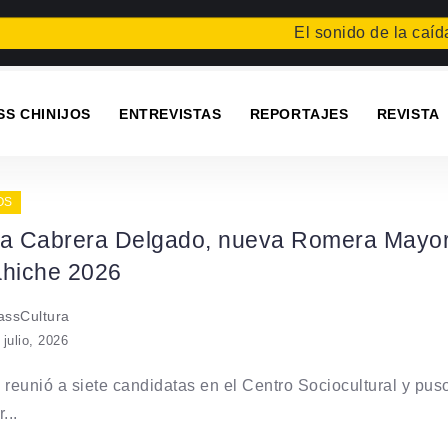
El sonido de la caída
F
SS CHINIJOS
ENTREVISTAS
REPORTAJES
REVISTA
OS
la Cabrera Delgado, nueva Romera Mayo
ahiche 2026
ssCultura
 julio, 2026
 reunió a siete candidatas en el Centro Sociocultural y pus
...