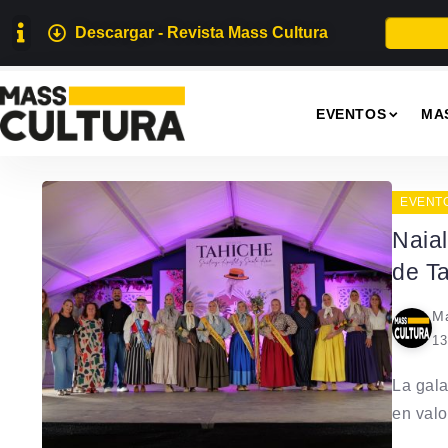
Descargar - Revista Mass Cultura
EVENTOS
MA
EVENT
Naia
de T
Ma
13
La gala
en valor