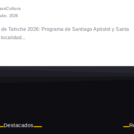
ssCultura
julio, 2026
 de Tahiche 2026: Programa de Santiago Apóstol y Santa
localidad...
Destacados
R