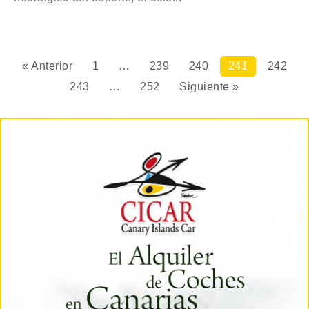
« Anterior
1
…
239
240
241
242
243
…
252
Siguiente »