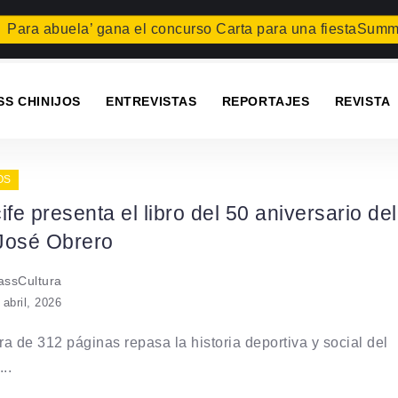
ara abuela’ gana el concurso Carta para una fiesta
Summer 
SS CHINIJOS
ENTREVISTAS
REPORTAJES
REVISTA
OS
ife presenta el libro del 50 aniversario del
José Obrero
ssCultura
 abril, 2026
a de 312 páginas repasa la historia deportiva y social del
..