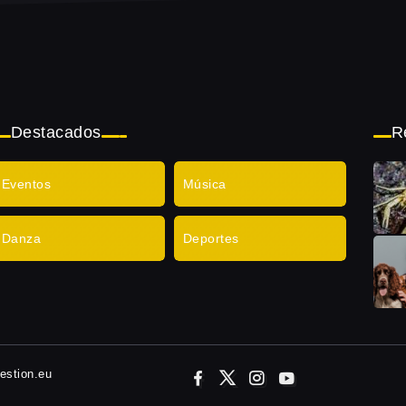
Destacados
R
Eventos
Música
Danza
Deportes
gestion.eu