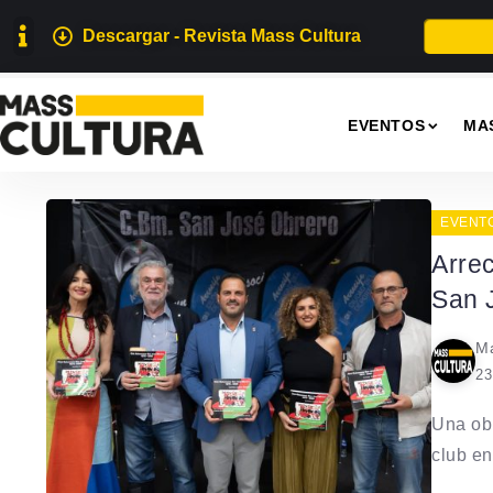
Descargar - Revista Mass Cultura
P
EVENTOS
MA
EVENT
Arrec
San 
Ma
23
Una obr
club en.