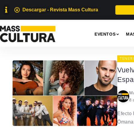
Descargar - Revista Mass Cultura
EVENTOS
MA
TENERI
Vuel
Espa
Ma
8 
Efecto 
Ömana 