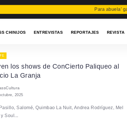
Para abuela’ gana
SS CHINIJOS
ENTREVISTAS
REPORTAJES
REVISTA
FE
ven los shows de ConCierto Paliqueo al
cio La Granja
ssCultura
octubre, 2025
Pasillo, Salomé, Quimbao La Nuit, Andrea Rodríguez, Mel
y Soul...