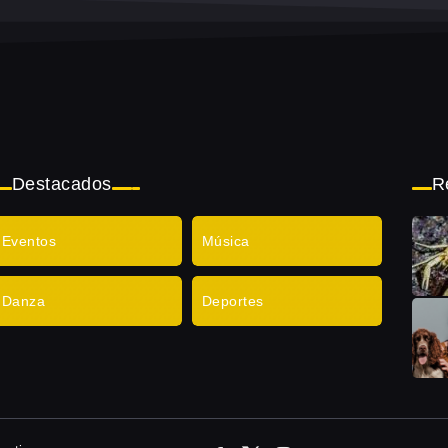
Destacados
R
Eventos
Música
Danza
Deportes