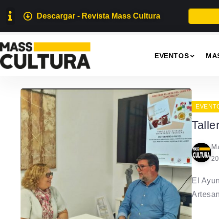
Descargar - Revista Mass Cultura
EVENTOS
MA
EVENT
Tall
Ma
20
El Ayun
Artesan