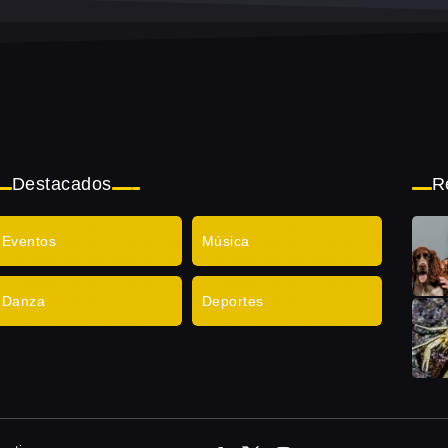
Destacados
R
Eventos
Música
Danza
Deportes