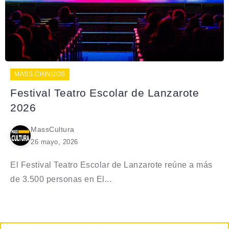
MASS CHINIJOS
Festival Teatro Escolar de Lanzarote
2026
MassCultura
26 mayo, 2026
El Festival Teatro Escolar de Lanzarote reúne a más
de 3.500 personas en El...