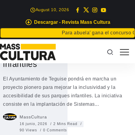
August 10, 2026
Descargar - Revista Mass Cultura
MASS CHINIJOS
OCIO INFANTIL
TEGUISE
Para abuela’ gana el concurso Carta
Teguise instalará apoyos visuales
y pictogramas en sus parques
infantiles
El Ayuntamiento de Teguise pondrá en marcha un
proyecto pionero para mejorar la inclusividad y la
accesibilidad de sus parques infantiles. La iniciativa
consiste en la implantación de Sistemas...
MassCultura
16 junio, 2026
2 Mins Read
90 Views
0 Comments