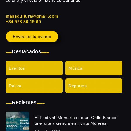
cultura y el ocio en las Islas Canarias.
masscultura@gmail.com
+34 928 80 19 60
Envíanos tu evento
Destacados
Eventos
Música
Danza
Deportes
Recientes
El Festival ‘Memorias de un Grillo Blanco’
une arte y ciencia en Punta Mujeres