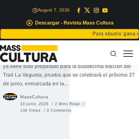
August 7, 2026
Descargar - Revista Mass Cultura
DEPORTES
EVENTOS
Para abuela’ gana el co
Trail La Vegueta 2026
La Concejalía de Deportes del Ayuntamiento de Tinajo
ya tiene todo preparado para la duodécima edición del
Trail La Vegueta, prueba que se celebrará el próximo 27
de junio, enmarcada en la...
MassCultura
10 junio, 2026
2 Mins Read
138 Views
0 Comments