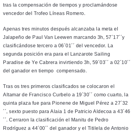
tras la compensación de tiempos y proclamándose
vencedor del Trofeo Líneas Romero.
Apenas tres minutos después alcanzaba la meta el
Jalapeño de Paul Van Leewen marcando 3h, 57´17´´y
clasificándose tercero a 06´01´´ del vencedor. La
segunda posición era para el Lanzarote Sailing
Paradise de Ye Cabrera invirtiendo 3h, 59´03´´ a 02´10´´
del ganador en tiempo compensado.
Tras os tres primeros clasificados se colocaron el
Altamar de Francisco Curbelo a 19´30´´ como cuarto, la
quinta plaza fue para Pionene de Miguel Pérez a 27´32
´´, sexto puesto para Alaia 1 de Patricio Aldecoa a 43´46
´´. Cerraron la clasificación el Manitu de Pedro
Rodríguez a 44´00´´ del ganador y el Titilela de Antonio