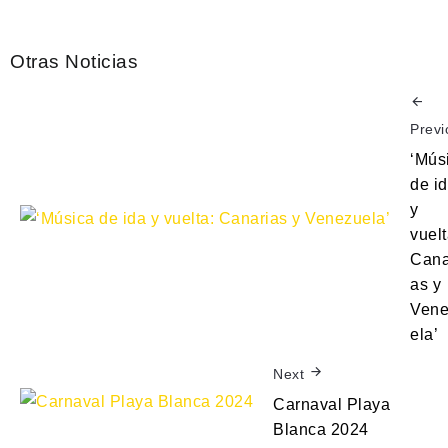
Otras Noticias
Previ
‘Mús
de i
y
vuelt
Cana
as y
Vene
ela’
Next
Carnaval Playa
Blanca 2024