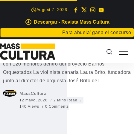
August 7, 2026
Descargar - Revista Mass Cultura
GRAN CANARIA
Para abuela’ gana el concurso Carta
Barrios Orquestados
Laura Brito impulsa en Honduras una orquesta infantil
con 120 menores dentro del proyecto Barrios
Orquestados La violinista canaria Laura Brito, fundadora
junto al director de orquesta José Brito del...
MassCultura
12 mayo, 2026
2 Mins Read
140 Views
0 Comments