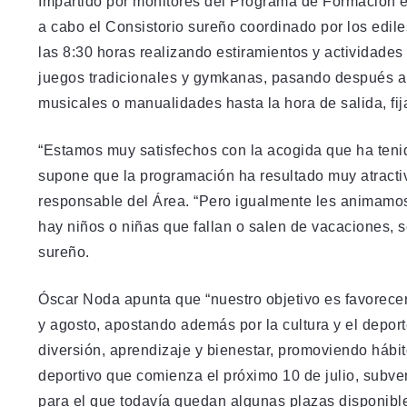
Impartido por monitores del Programa de Formación e
a cabo el Consistorio sureño coordinado por los edi
las 8:30 horas realizando estiramientos y actividades 
juegos tradicionales y gymkanas, pasando después a u
musicales o manualidades hasta la hora de salida, fij
“Estamos muy satisfechos con la acogida que ha ten
supone que la programación ha resultado muy atractiv
responsable del Área. “Pero igualmente les animamos 
hay niños o niñas que fallan o salen de vacaciones, se 
sureño.
Óscar Noda apunta que “nuestro objetivo es favorecer l
y agosto, apostando además por la cultura y el depor
diversión, aprendizaje y bienestar, promoviendo háb
deportivo que comienza el próximo 10 de julio, subve
para el que todavía quedan algunas plazas disponible