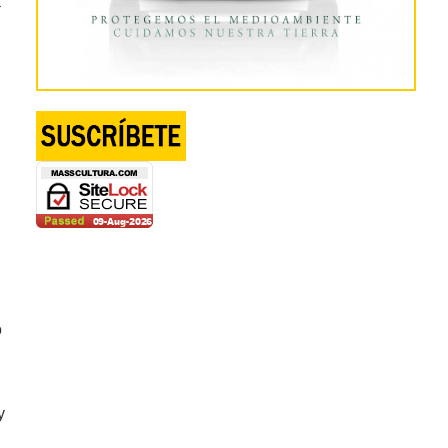
a
o
y