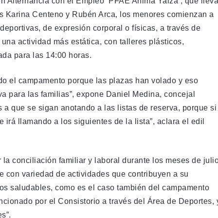
n Alternancia con el Empleo ‘PFAE Anima Yaiza’, que llev
les Karina Centeno y Rubén Arca, los menores comienzan a
deportivas, de expresión corporal o físicas, a través de
na actividad más estática, con talleres plásticos,
ada para las 14:00 horas.
ido el campamento porque las plazas han volado y eso
a para las familias”, expone Daniel Medina, concejal
a que se sigan anotando a las listas de reserva, porque si
irá llamando a los siguientes de la lista”, aclara el edil
a conciliación familiar y laboral durante los meses de juli
te con variedad de actividades que contribuyen a su
itos saludables, como es el caso también del campamento
ncionado por el Consistorio a través del Área de Deportes, 
s”.